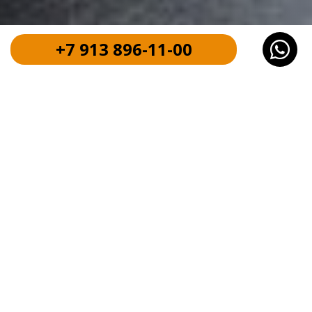
+7 913 896-11-00
Как мы асфальтирование
дорог и другие работы
1
Вы звоните или оставляете заявку на
бесплатный вызов замерщика